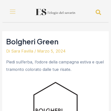
Vai
Navigazione
al
articoli
Menu
Sea
contenuto
Bolgheri Green
Di
Sara Favilla
/
Marzo 5, 2024
Piedi sull’erba, l’odore della campagna estiva e quel
tramonto colorato dalle tue risate.