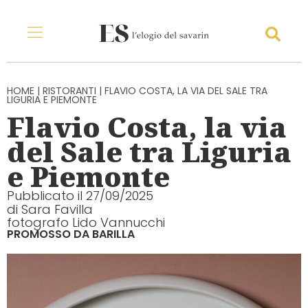
Vai
al
Menu
Sea
contenuto
HOME
|
RISTORANTI
|
FLAVIO COSTA, LA VIA DEL SALE TRA
LIGURIA E PIEMONTE
Flavio Costa, la via
del Sale tra Liguria
e Piemonte
Pubblicato il
27/09/2025
di
Sara Favilla
fotografo Lido Vannucchi
PROMOSSO DA BARILLA