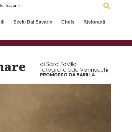
 del Savarin
Sear
iti
Scelti Dal Savarin
Chefs
Ristoranti
mare
di
Sara Favilla
fotografo Lido Vannucchi
PROMOSSO DA BARILLA