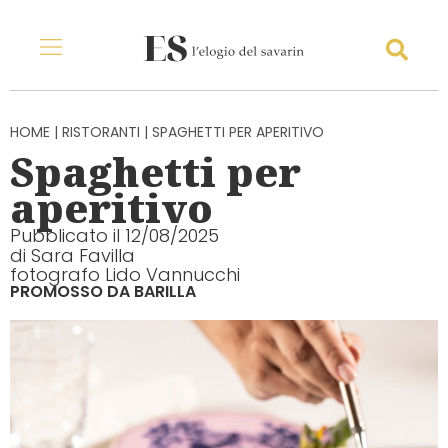
Vai
al
Menu
Sea
contenuto
HOME
|
RISTORANTI
|
SPAGHETTI PER APERITIVO
Spaghetti per
aperitivo
Pubblicato il
12/08/2025
di
Sara Favilla
fotografo Lido Vannucchi
PROMOSSO DA BARILLA